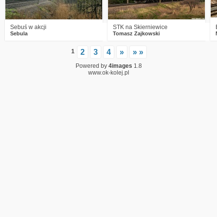
Sebuś w akcji
STK na Skierniewice
Sebula
Tomasz Zajkowski
1
2
3
4
»
» »
Powered by
4images
1.8
www.ok-kolej.pl