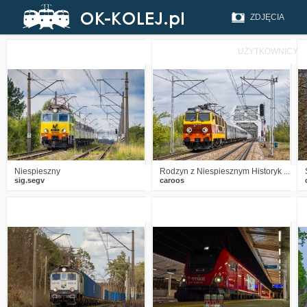
ZDJĘCIA
UŻYTKOWNICY
1
239
17
1
330
10
Niespieszny
Rodzyn z Niespiesznym Historyk ...
sig.segv
caroos
0
506
5
1
500
5