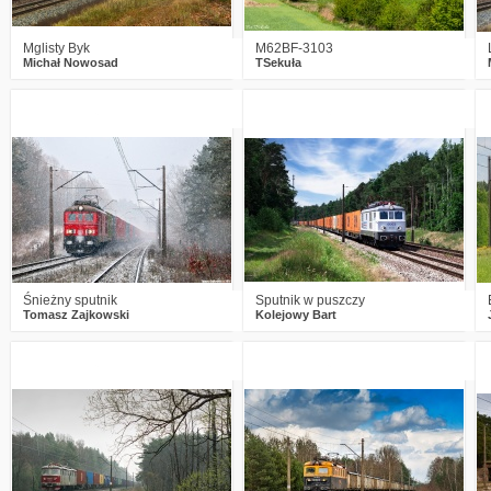
Mglisty Byk
M62BF-3103
Michał Nowosad
TSekuła
2
1469
22
0
1931
16
Śnieżny sputnik
Sputnik w puszczy
Tomasz Zajkowski
Kolejowy Bart
1
2431
17
3
1492
22