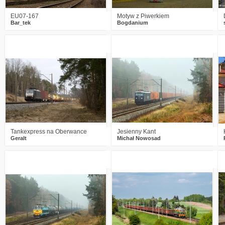
EU07-167
Motyw z Piwerkiem
Bar_tek
Bogdanium
2
1007
9
2
1009
20
Tankexpress na Oberwance
Jesienny Kant
Geralt
Michał Nowosad
2
1153
28
2
1031
19