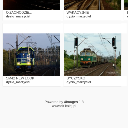
O ZACHODZIE...
WAKACYJNIE
dyzio_marzyciel
dyzio_marzyciel
0
3433
0
1
2754
0
SM42 NEW LOOK
BYCZYSKO
dyzio_marzyciel
dyzio_marzyciel
Powered by
4images
1.8
www.ok-kolej.pl