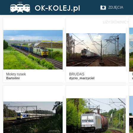
ZDJĘCIA
UŻYTKOWNICY
1
1127
13
8
3104
0
Mokry rusek
BRUDAS
Bartolini
dyzio_marzyciel
6
3937
0
0
2812
0