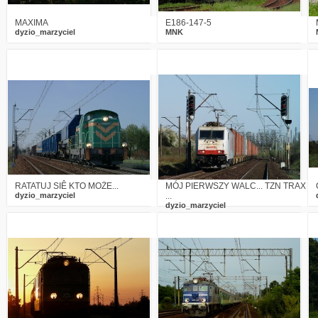
MAXIMA
E186-147-5
dyzio_marzyciel
MNK
0
3527
1
0
2989
0
RATATUJ SIÊ KTO MOŻE...
MÓJ PIERWSZY WALC... TZN TRAX
dyzio_marzyciel
...
dyzio_marzyciel
3
2810
1
0
2864
0