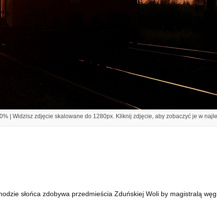
% | Widzisz zdjęcie skalowane do 1280px. Kliknij zdjęcie, aby zobaczyć je w najl
odzie słońca zdobywa przedmieścia Zduńskiej Woli by magistralą węgl