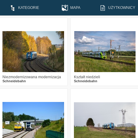
KATEGORIE
MAPA
UŻYTKOWNICY
2
645
15
5
1220
14
Niezmodernizowana modernizacja
Kształt niedzieli
Schneidebahn
Schneidebahn
0
1712
12
0
1681
14