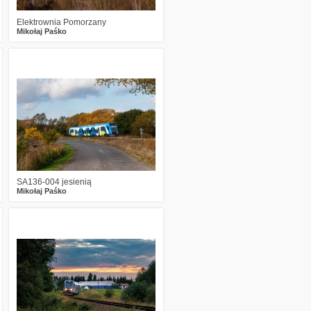
Elektrownia Pomorzany
Mikołaj Paśko
0
1966
17
SA136-004 jesienią
Mikołaj Paśko
1
2098
16