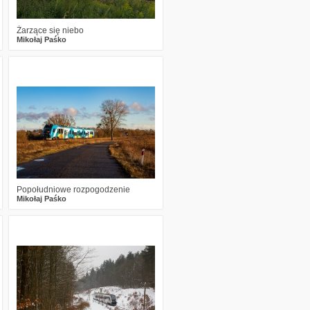
Żarzące się niebo
Mikołaj Paśko
10
2463
19
Popołudniowe rozpogodzenie
Mikołaj Paśko
1
2207
7