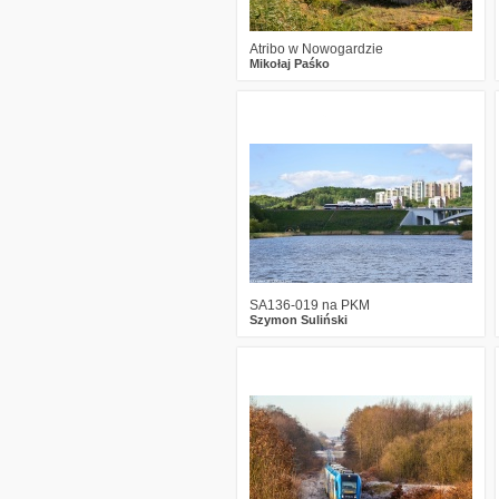
Atribo w Nowogardzie
Mikołaj Paśko
1
1976
11
SA136-019 na PKM
Szymon Suliński
1
1913
24