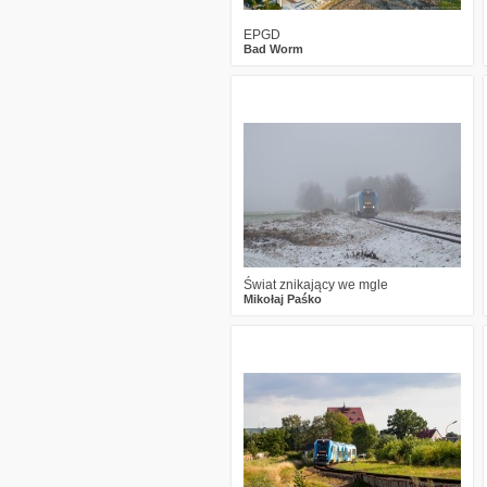
EPGD
Bad Worm
0
1873
19
Świat znikający we mgle
Mikołaj Paśko
0
2635
23