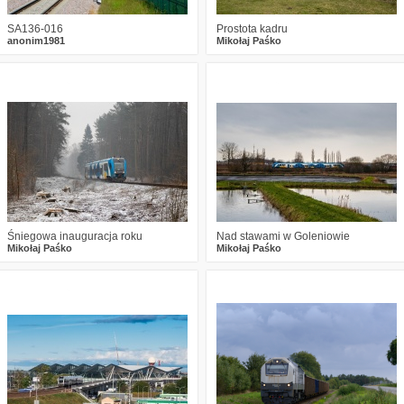
SA136-016
Prostota kadru
anonim1981
Mikołaj Paśko
0
1971
19
0
1849
16
Śniegowa inauguracja roku
Nad stawami w Goleniowie
Mikołaj Paśko
Mikołaj Paśko
0
2208
18
0
2247
9