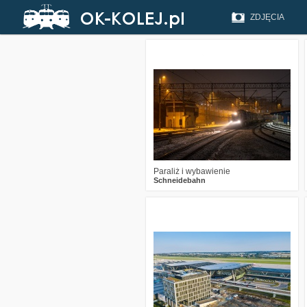
ZDJĘCIA
3
582
15
Paraliż i wybawienie
Schneidebahn
5
1761
14