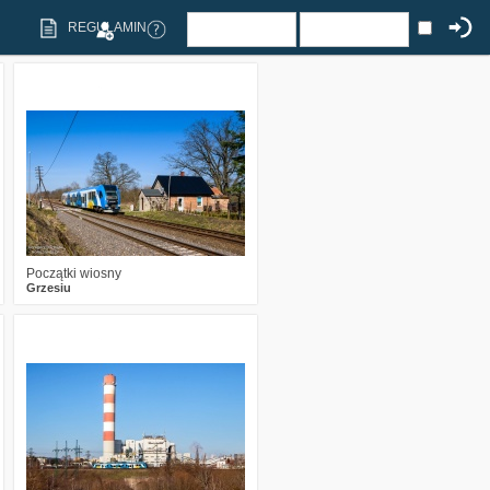
REGULAMIN
1
1292
17
Początki wiosny
Grzesiu
4
1966
21