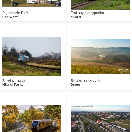
Pięciolecie PKM
Trafiony z przypadku
Bad Worm
sikorel
0
2146
15
6
3275
28
Za wjazdowym
Relaks na szczycie
Mikołaj Paśko
Drago
3
2951
16
0
2225
9