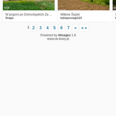
W pogoni po Dolnośląskich Za ...
Witków Śląski
Drago
lubiepociagi123
1
2
3
4
5
6
7
»
» »
Powered by
4images
1.8
www.ok-kolej.pl