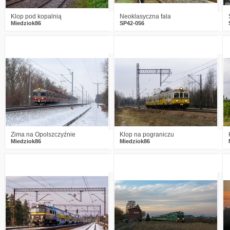
Klop pod kopalnią
Neoklasyczna fala
Miedziok86
SP42-056
0
413
12
2
509
10
Zima na Opolszczyźnie
Klop na pograniczu
Miedziok86
Miedziok86
5
549
6
4
568
23