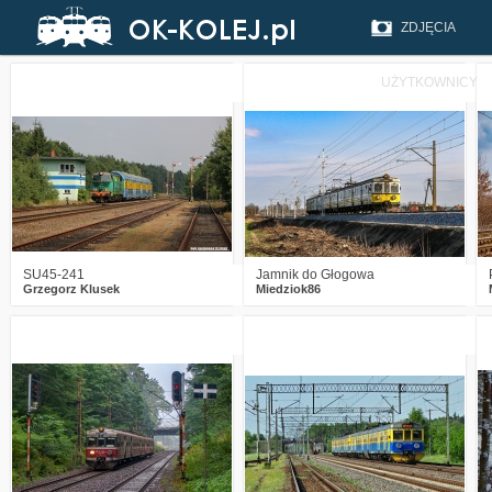
ZDJĘCIA
UŻYTKOWNICY
4
230
20
0
250
9
SU45-241
Jamnik do Głogowa
Grzegorz Klusek
Miedziok86
0
316
18
0
370
14