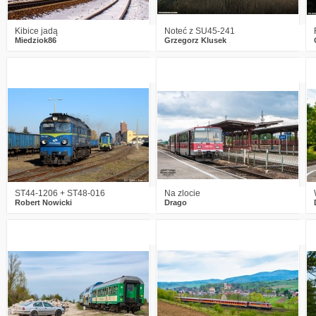
Kibice jadą
Noteć z SU45-241
Miedziok86
Grzegorz Klusek
0
428
7
1
653
16
ST44-1206 + ST48-016
Na zlocie
Robert Nowicki
Drago
1
773
16
0
558
8