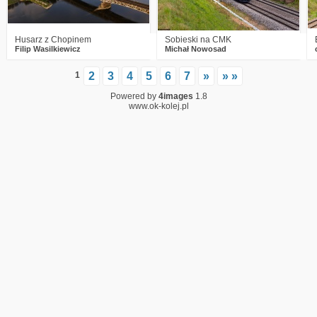
Husarz z Chopinem
Sobieski na CMK
Filip Wasilkiewicz
Michał Nowosad
1
2
3
4
5
6
7
»
» »
Powered by
4images
1.8
www.ok-kolej.pl