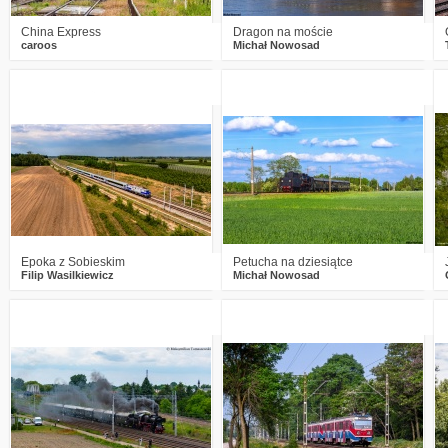
China Express
Dragon na moście
caroos
Michał Nowosad
0
283
12
0
269
12
Epoka z Sobieskim
Petucha na dziesiątce
Filip Wasilkiewicz
Michał Nowosad
2
342
12
1
198
12