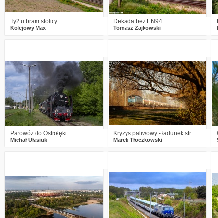
Ty2 u bram stolicy
Dekada bez EN94
Kolejowy Max
Tomasz Zajkowski
0
280
9
4
344
17
Parowóz do Ostrołęki
Kryzys paliwowy - ładunek str ...
Michał Ułasiuk
Marek Tłoczkowski
2
343
16
0
267
13