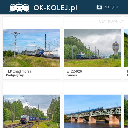
ZDJĘCIA
UŻYTKOWNICY
1
169
11
3
216
13
TLK znad morza
ET22-926
Podgałęźny
caroos
2
244
13
0
237
10