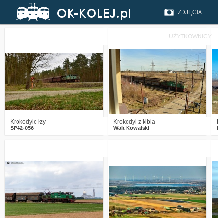
ZDJĘCIA
UŻYTKOWNICY
3
278
12
2
285
8
Krokodyle łzy
Krokodyl z kibla
SP42-056
Walt Kowalski
0
258
12
4
470
16