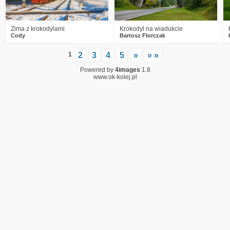
Zima z krokodylami
Krokodyl na wiadukcie
Cody
Bartosz Florczak
1
2
3
4
5
»
» »
Powered by
4images
1.8
www.ok-kolej.pl