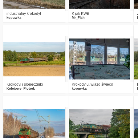
industrialny krokodyl
K jak KWB
kopuwka
Mr_Fish
1
387
13
1
638
18
Krokodyl i słoneczniki
Krokodylu, wjazd świeci!
Kolejowy_Piotrek
kopuwka
1
591
24
2
513
14