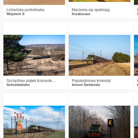
Licheńska portretówka
Marzenia się spełniają
Wojciech S
Krzakozaur
4
538
19
0
338
16
Szczęśliwy piątek trzynaste ...
Popołudniowy krokodyl
Schneidebahn
Antoni Świeboda
0
477
12
2
632
23