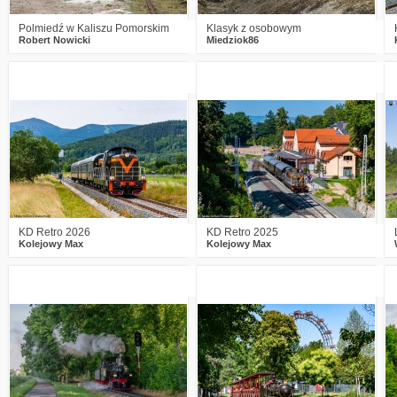
Polmiedź w Kaliszu Pomorskim
Klasyk z osobowym
Robert Nowicki
Miedziok86
0
220
14
2
260
10
KD Retro 2026
KD Retro 2025
Kolejowy Max
Kolejowy Max
0
169
9
1
244
14