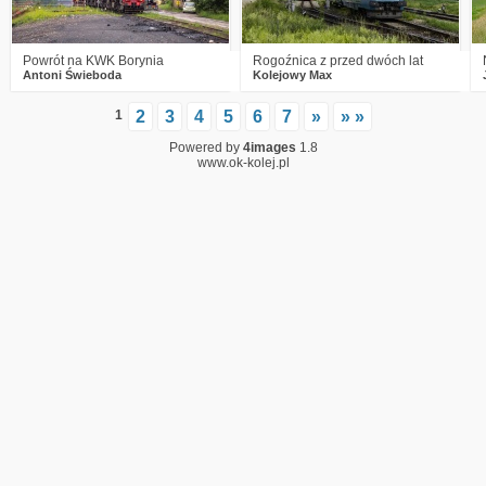
Powrót na KWK Borynia
Rogoźnica z przed dwóch lat
Antoni Świeboda
Kolejowy Max
1
2
3
4
5
6
7
»
» »
Powered by
4images
1.8
www.ok-kolej.pl