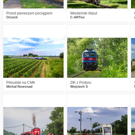
Przed pierwszym pociągiem
Wiedeński liliput
Orzech
C-ARTon
1
361
18
2
357
22
Piłsudski na CMK
ZIK z Protoru
Michał Nowosad
Wojciech S
0
192
7
0
213
11