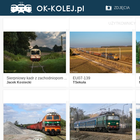
ZDJĘCIA
UŻYTKOWNICY
1
42
6
1
245
17
Sierpniowy kadr z zachodniopom ...
EU07-139
Jacek Kostecki
TSekuła
1
145
8
2
285
13