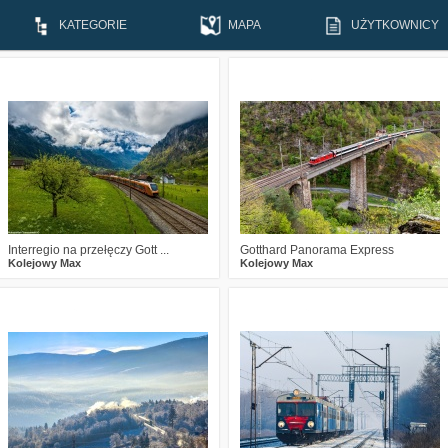
KATEGORIE
MAPA
UŻYTKOWNICY
7
648
20
7
593
21
Interregio na przełęczy Gott ...
Gotthard Panorama Express
Kolejowy Max
Kolejowy Max
3
1256
28
0
1258
25