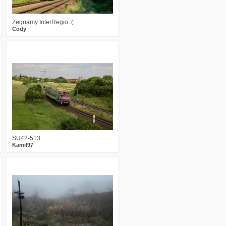
Żegnamy InterRegio :(
Cody
5
2671
4
SU42-513
Kamil97
11
2879
3