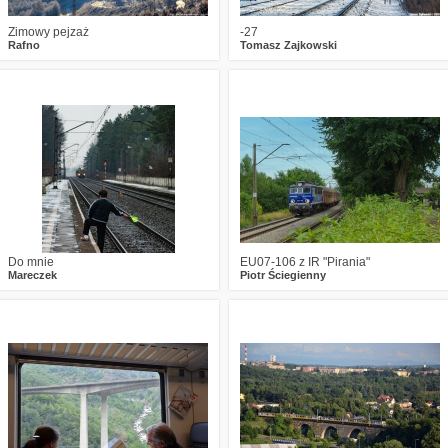
Zimowy pejzaż
-27
Rafno
Tomasz Zajkowski
3
2745
14
0
2420
3
Do mnie
EU07-106 z IR "Pirania"
Mareczek
Piotr Ściegienny
3
2419
7
6
2182
4