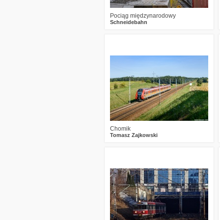
Pociąg międzynarodowy
Schneidebahn
1
1727
17
Chomik
Tomasz Zajkowski
0
2713
3