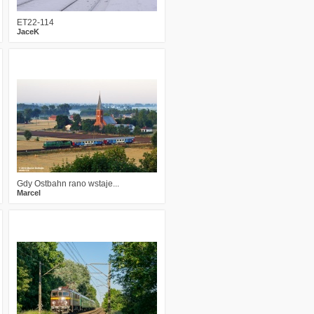
ET22-114
JaceK
3
2510
9
Gdy Ostbahn rano wstaje...
Marcel
14
3261
13