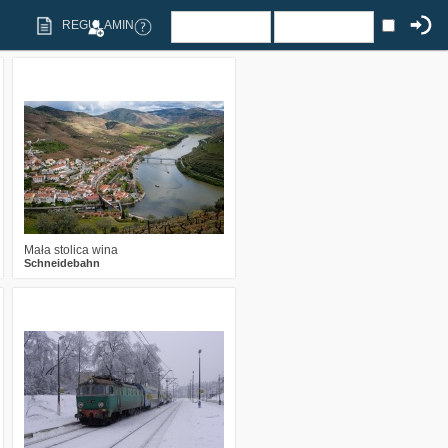
REGULAMIN
6
711
14
Mała stolica wina
Schneidebahn
1
1509
12