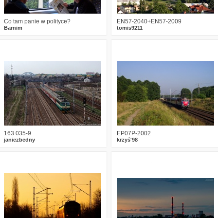
Co tam panie w polityce?
EN57-2040+EN57-2009
Barnim
tomis9211
2
2592
4
5
2106
4
163 035-9
EP07P-2002
janiezbedny
krzyś'98
3
2321
5
11
2560
13