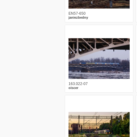
EN57-650
janiezbedny
4
2526
4
163.022-07
oiscer
3
2315
4