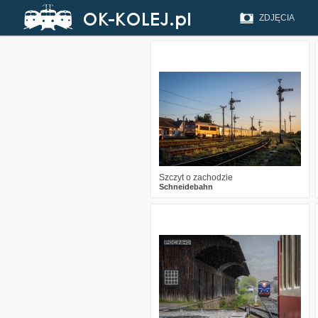
ZDJĘCIA
5
302
19
Szczyt o zachodzie
Schneidebahn
4
1011
19