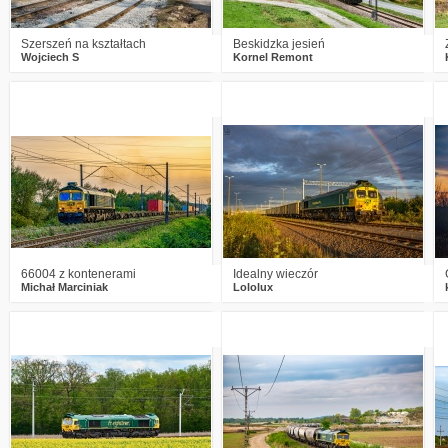
Szerszeń na kształtach
Beskidzka jesień
Wojciech S
Kornel Remont
0
668
11
0
918
12
66004 z kontenerami
Idealny wieczór
Michał Marciniak
Lololux
0
819
12
0
775
20