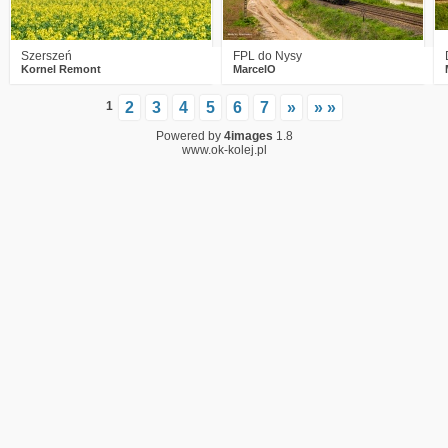
Szerszeń
FPL do Nysy
Kornel Remont
MarcelO
1
2
3
4
5
6
7
»
» »
Powered by
4images
1.8
www.ok-kolej.pl