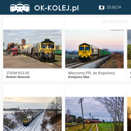
ZDJĘCIA
UŻYTKOWNICY
0
237
13
5
411
16
JT42M 653-05
Wieczorny FPL do Rogoźnicy
Robert Nowicki
Kolejowy Max
1
397
14
1
461
14