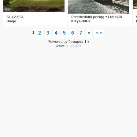
SU42-534
Przedostatni pociąg z Lubawki ...
Drago
KrzysiekKG
1
2
3
4
5
6
7
»
» »
Powered by
4images
1.8
www.ok-kolej.pl