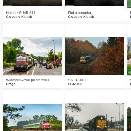
Noteć z SU45-241
Fiat o poranku,
Grzegorz Klusek
Grzegorz Klusek
8
577
20
1
477
12
Władysławowo po staremu
SA137-001
Drago
SP42-056
4
738
30
3
813
21