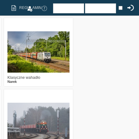
REGULAMIN
1
222
10
Klasyczne wahadło
Narek
0
341
13