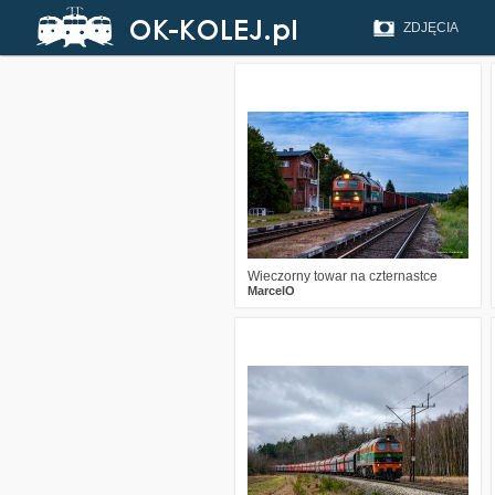
ZDJĘCIA
1
202
17
Wieczorny towar na czternastce
MarcelO
1
542
16