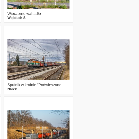
Wieczorne wahadło
Wojciech S
1
704
20
Sputnik w krainie "Podwieszane ...
Narek
5
598
13