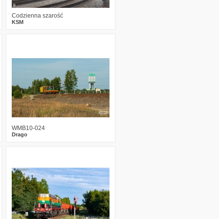
Codzienna szarość
KSM
1
459
13
WMB10-024
Drago
3
678
16