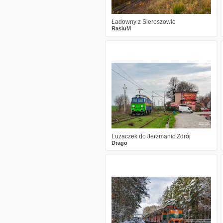
Ładowny z Sieroszowic
RasiuM
6
950
23
Luzaczek do Jerzmanic Zdrój
Drago
2
890
24