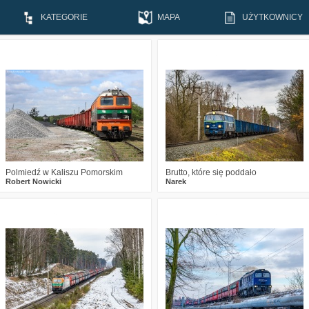
KATEGORIE
MAPA
UŻYTKOWNICY
1
144
8
0
277
14
Polmiedź w Kaliszu Pomorskim
Brutto, które się poddało
Robert Nowicki
Narek
2
462
19
2
466
10