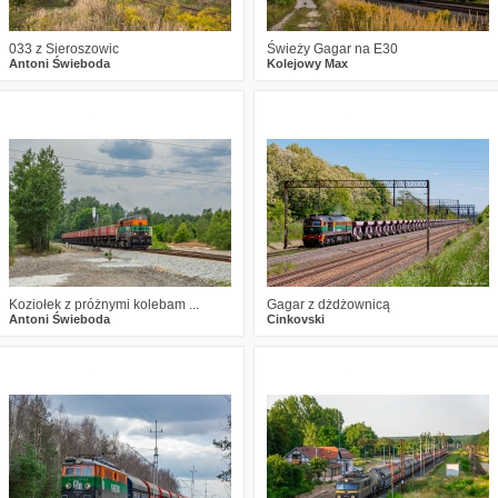
033 z Sieroszowic
Świeży Gagar na E30
Antoni Świeboda
Kolejowy Max
1
609
14
0
634
10
Koziołek z próżnymi kolebam ...
Gagar z dżdżownicą
Antoni Świeboda
Cinkovski
0
778
15
0
652
12