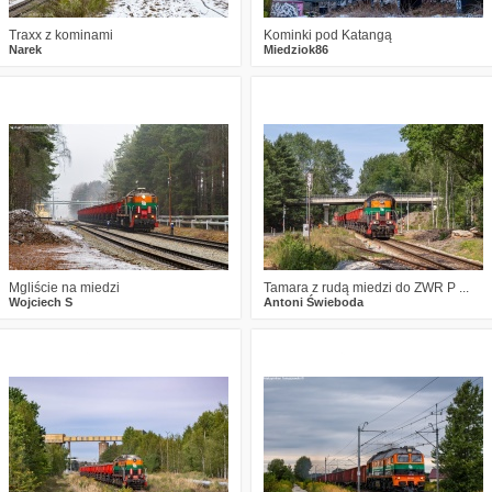
Traxx z kominami
Kominki pod Katangą
Narek
Miedziok86
5
399
16
0
451
14
Mgliście na miedzi
Tamara z rudą miedzi do ZWR P ...
Wojciech S
Antoni Świeboda
0
598
14
0
449
12