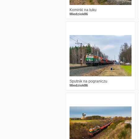
Kominki na łuku
Miedziok86
3
443
20
Sputnik na pograniczu
Miedziok86
7
597
27