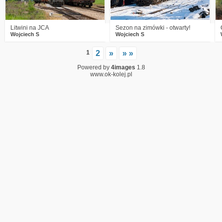
Litwini na JCA
Sezon na zimówki - otwarty!
Wojciech S
Wojciech S
1
2
»
» »
Powered by
4images
1.8
www.ok-kolej.pl