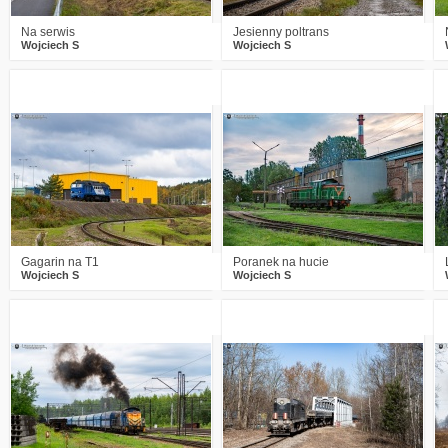
Na serwis
Jesienny poltrans
Wojciech S
Wojciech S
0
523
15
1
521
16
Gagarin na T1
Poranek na hucie
Wojciech S
Wojciech S
0
672
18
1
560
18