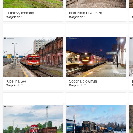
Hutniczy krokodyl
Nad Białą Przemszą
Wojciech S
Wojciech S
0
534
13
3
796
14
Kibel na SPł
Spot na głównym
Wojciech S
Wojciech S
1
581
17
2
686
20