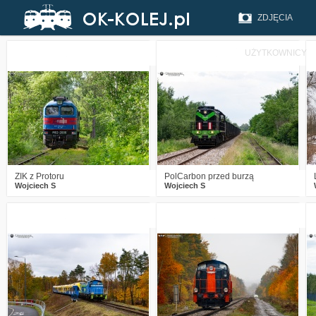
ZDJĘCIA
UŻYTKOWNICY
2
356
22
0
282
11
ZIK z Protoru
PolCarbon przed burzą
Wojciech S
Wojciech S
0
451
16
0
451
15