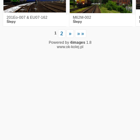
201Eo-007 & EU07-162
M62M-002
Ślepy
Ślepy
1
2
»
» »
Powered by
4images
1.8
www.ok-kolej.pl