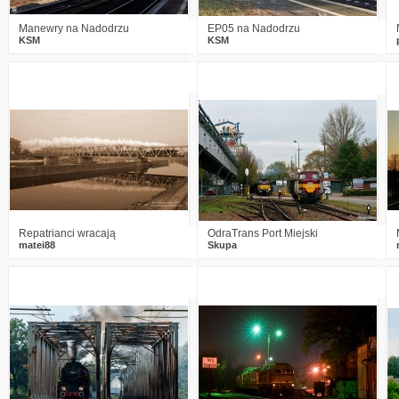
Manewry na Nadodrzu
EP05 na Nadodrzu
KSM
KSM
7
3640
10
8
2823
8
Repatrianci wracają
OdraTrans Port Miejski
matei88
Skupa
2
3172
5
7
2806
11