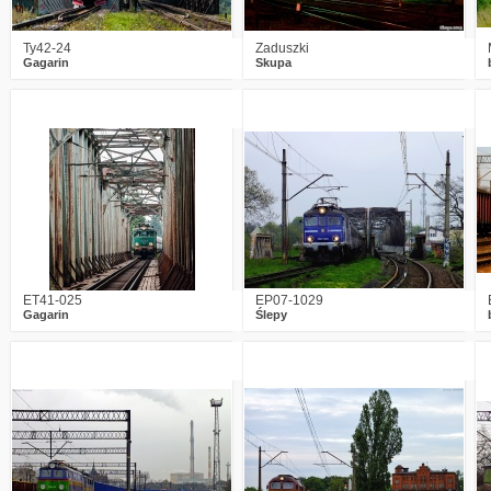
Ty42-24
Zaduszki
Gagarin
Skupa
4
2714
5
0
2212
3
ET41-025
EP07-1029
Gagarin
Ślepy
1
2904
2
6
2521
7