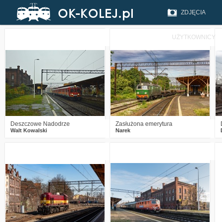
ZDJĘCIA
UŻYTKOWNICY
4
380
8
2
468
21
Deszczowe Nadodrze
Zasłużona emerytura
Walt Kowalski
Narek
0
577
12
0
1276
3