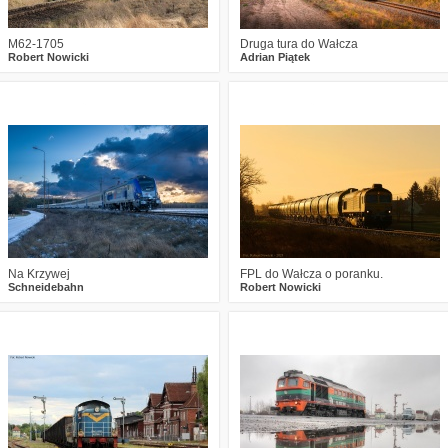
M62-1705
Druga tura do Wałcza
Robert Nowicki
Adrian Piątek
0
344
5
2
424
15
Na Krzywej
FPL do Wałcza o poranku.
Schneidebahn
Robert Nowicki
3
468
22
1
407
17