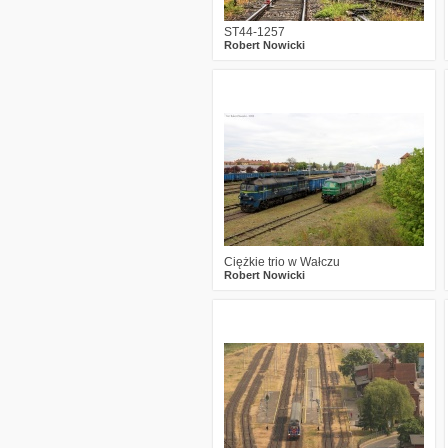
ST44-1257
Robert Nowicki
1
174
5
Ciężkie trio w Wałczu
Robert Nowicki
7
441
24