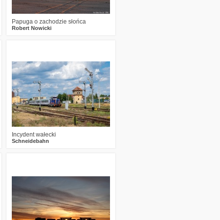
Papuga o zachodzie słońca
Robert Nowicki
2
562
14
Incydent wałecki
Schneidebahn
7
855
43