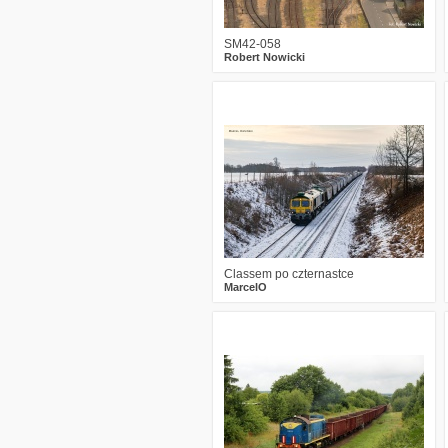
SM42-058
Robert Nowicki
1
396
14
Classem po czternastce
MarcelO
1
538
21