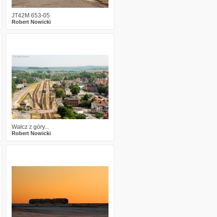
JT42M 653-05
Robert Nowicki
3
407
17
Wałcz z góry...
Robert Nowicki
2
361
18