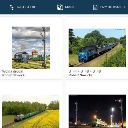
KATEGORIE
MAPA
UŻYTKOWNICY
0
180
9
1
219
12
Wolna droga!
ST44 + ST48 + ST48
Robert Nowicki
Robert Nowicki
1
238
12
0
234
13