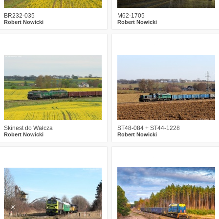
BR232-035
M62-1705
Robert Nowicki
Robert Nowicki
3
284
10
0
241
5
Skinest do Wałcza
ST48-084 + ST44-1228
Robert Nowicki
Robert Nowicki
1
350
10
1
526
26