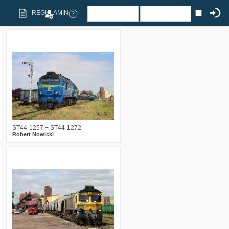
REGULAMIN
1
215
10
ST44-1257 + ST44-1272
Robert Nowicki
0
234
13