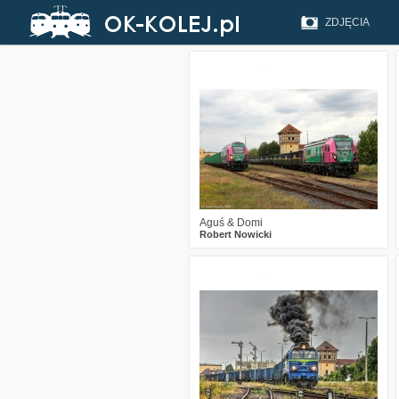
ZDJĘCIA
1
163
10
Aguś & Domi
Robert Nowicki
0
272
11