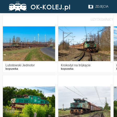
ZDJĘCIA
UŻYTKOWNICY
1
319
7
3
375
14
Lubstowski Jednotor
Krokodyl na trójkącie
kopuwka
kopuwka
2
901
13
0
555
4