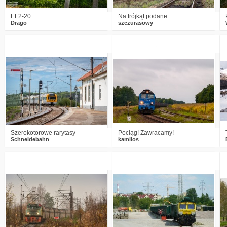
EL2-20
Na trójkąt podane
Drago
szczurasowy
4
892
17
0
950
6
Szerokotorowe rarytasy
Pociąg! Zawracamy!
Schneidebahn
kamilos
0
1937
15
0
1818
11