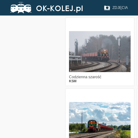
ZDJĘCIA
0
340
13
Codzienna szarość
KSM
0
996
11