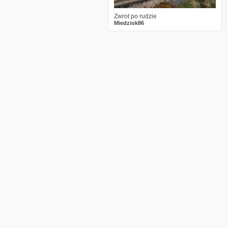
Zwrot po rudzie
Miedziok86