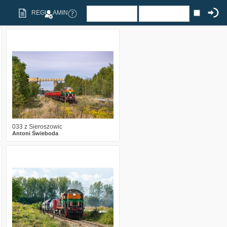
REGULAMIN
0
596
14
033 z Sieroszowic
Antoni Świeboda
0
1676
21