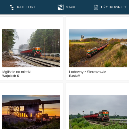
KATEGORIE
MAPA
UŻYTKOWNICY
5
397
16
7
597
27
Mgliście na miedzi
Ładowny z Sieroszowic
Wojciech S
RasiuM
6
1315
18
1
1777
14