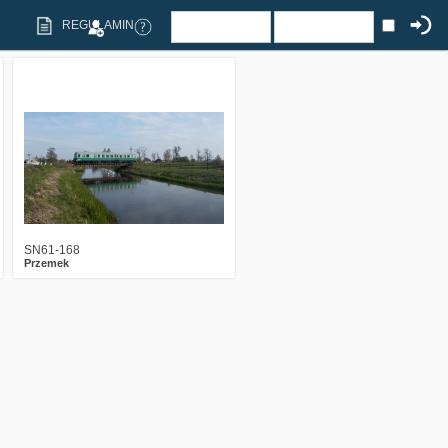
REGULAMIN
11
3143
3
SN61-168
Przemek