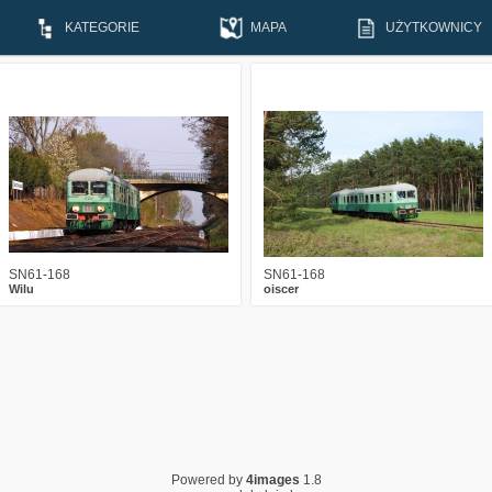
KATEGORIE
MAPA
UŻYTKOWNICY
1
3677
10
1
3278
7
SN61-168
SN61-168
Wilu
oiscer
Powered by
4images
1.8