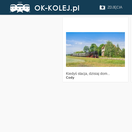
ZDJĘCIA
7
3113
22
Kiedyś stacja, dzisiaj dom...
Cody