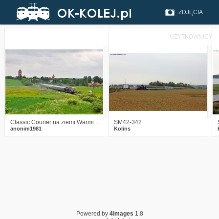
ZDJĘCIA
UŻYTKOWNICY
11
3403
15
0
2352
0
Classic Courier na ziemi Warmi ...
SM42-342
anonim1981
Kolins
Powered by
4images
1.8