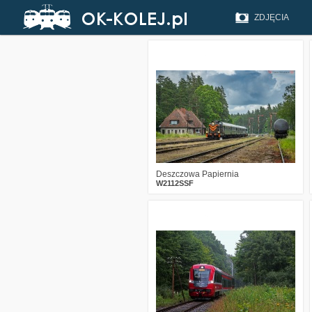
ZDJĘCIA
6
433
31
Deszczowa Papiernia
W2112SSF
1
3015
9