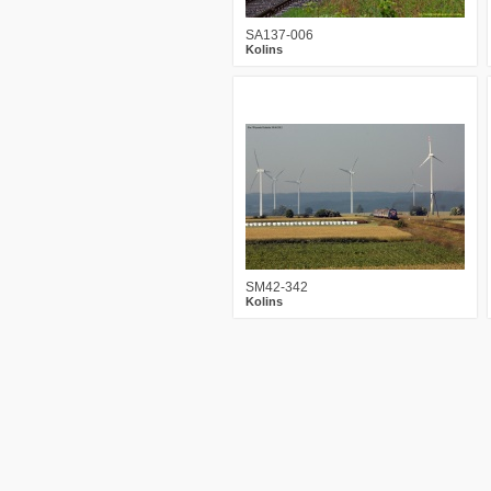
SA137-006
Kolins
12
2434
8
SM42-342
Kolins