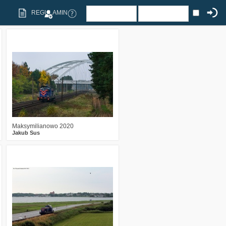
REGULAMIN
9
2062
17
Maksymilianowo 2020
Jakub Sus
3
2221
6