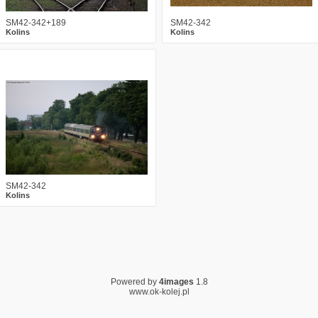
SM42-342+189
SM42-342
Kolins
Kolins
1
2198
3
SM42-342
Kolins
Powered by
4images
1.8
www.ok-kolej.pl