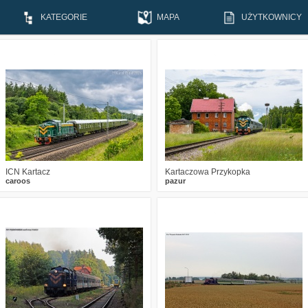
KATEGORIE
MAPA
UŻYTKOWNICY
0
243
12
1
323
22
ICN Kartacz
Kartaczowa Przykopka
caroos
pazur
4
2812
6
0
2352
0