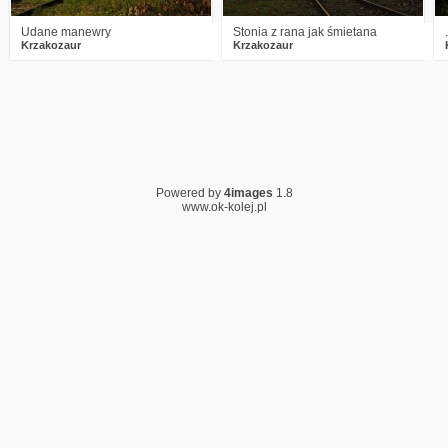
Udane manewry
Stonia z rana jak śmietana
.
Krzakozaur
Krzakozaur
Powered by
4images
1.8
www.ok-kolej.pl