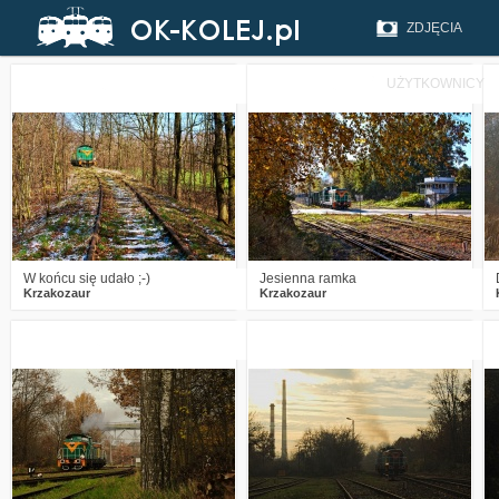
ZDJĘCIA
UŻYTKOWNICY
5
954
15
4
1357
17
W końcu się udało ;⁠-⁠)
Jesienna ramka
Krzakozaur
Krzakozaur
2
2992
11
2
2141
4