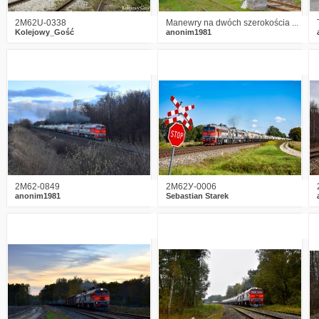
2M62U-0338
Manewry na dwóch szerokościa ...
Kolejowy_Gość
anonim1981
2
779
10
1
892
21
2M62-0849
2M62У-0006
anonim1981
Sebastian Starek
0
1244
15
0
1423
20