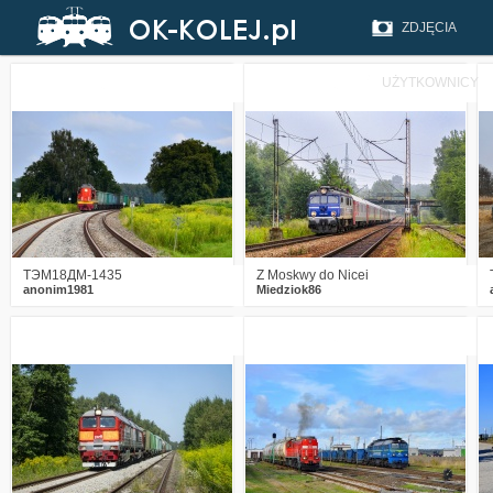
ZDJĘCIA
UŻYTKOWNICY
0
196
12
2
409
18
ТЭМ18ДМ-1435
Z Moskwy do Nicei
anonim1981
Miedziok86
0
561
26
1
574
14