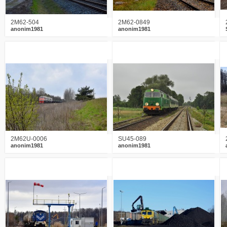
2M62-504
2M62-0849
anonim1981
anonim1981
0
1454
15
1
1733
21
2M62U-0006
SU45-089
anonim1981
anonim1981
0
1669
20
0
1613
19