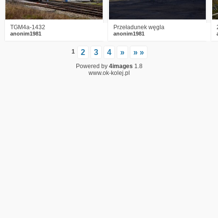
TGM4a-1432
Przeładunek węgla
anonim1981
anonim1981
1
2
3
4
»
» »
Powered by
4images
1.8
www.ok-kolej.pl