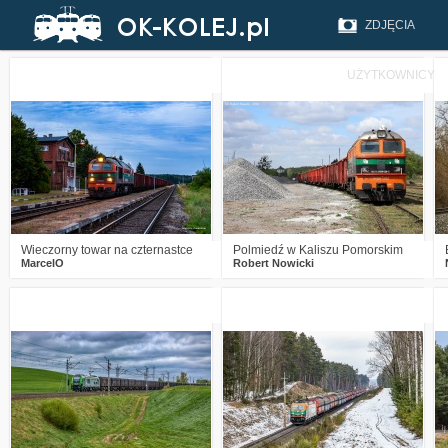
ZDJĘCIA
UŻYTKOWNICY
1
202
17
1
142
8
Wieczorny towar na czternastce
Polmiedź w Kaliszu Pomorskim
MarcelO
Robert Nowicki
5
330
10
2
461
19