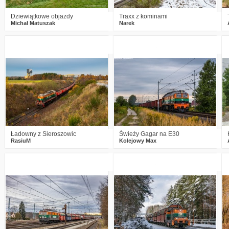
Dziewiątkowe objazdy
Traxx z kominami
Michał Matuszak
Narek
7
597
27
0
448
12
Ładowny z Sieroszowic
Świeży Gagar na E30
RasiuM
Kolejowy Max
1
703
20
2
889
24