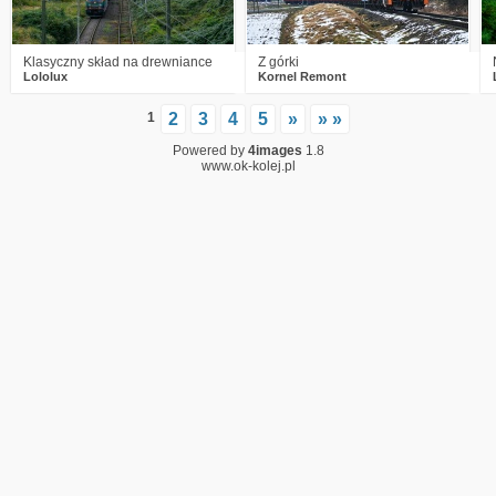
Klasyczny skład na drewniance
Z górki
Lololux
Kornel Remont
1
2
3
4
5
»
» »
Powered by
4images
1.8
www.ok-kolej.pl