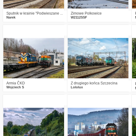
Sputnik w krainie "Podwieszane ...
Zimowe Polkowice
Narek
W2112SSF
0
571
12
0
814
8
Armia ČKD
Z drugiego końca Szczecina
Wojciech S
Lololux
0
879
8
3
1051
16