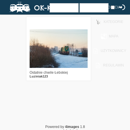
ZDJĘCIA
KATEGORIE
0
399
13
MAPA
UŻYTKOWNICY
REGULAMIN
Ostatnie chwile Łebskiej
Luziniak123
Powered by
4images
1.8