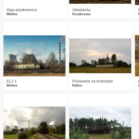
Giga-piaskownica
Układanka
Melina
Krzakozaur
6
3612
12
12
2470
6
EL2-1
Polowanie na krokodyle
Melina
Rafno
11
3354
0
3
3406
1