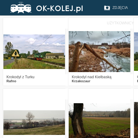
ZDJĘCIA
UŻYTKOWNICY
6
969
14
1
1159
17
Krokodyl z Turku
Krokodyl nad Kiełbaską
Rafno
Krzakozaur
6
3440
9
0
2379
7