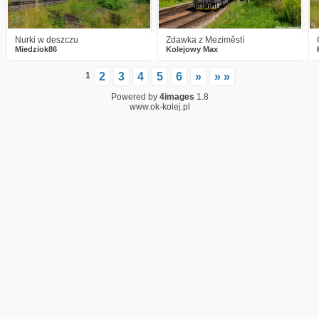
Nurki w deszczu
Zdawka z Meziměstí
Miedziok86
Kolejowy Max
1
2
3
4
5
6
»
» »
Powered by
4images
1.8
www.ok-kolej.pl