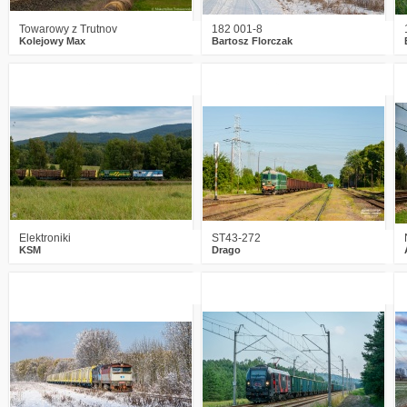
Towarowy z Trutnov
182 001-8
Kolejowy Max
Bartosz Florczak
0
347
7
4
745
30
Elektroniki
ST43-272
KSM
Drago
1
495
18
0
664
11