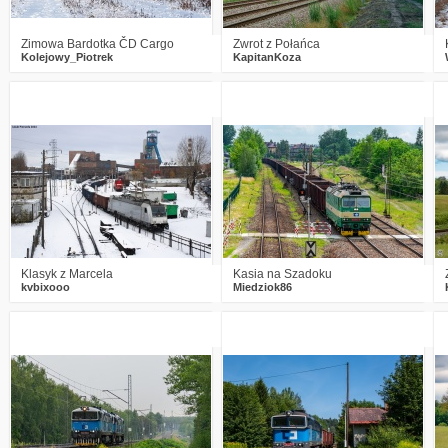
Zimowa Bardotka ČD Cargo
Zwrot z Połańca
Kolejowy_Piotrek
KapitanKoza
2
917
13
2
692
8
Klasyk z Marcela
Kasia na Szadoku
kvbixooo
Miedziok86
2
661
8
2
897
15