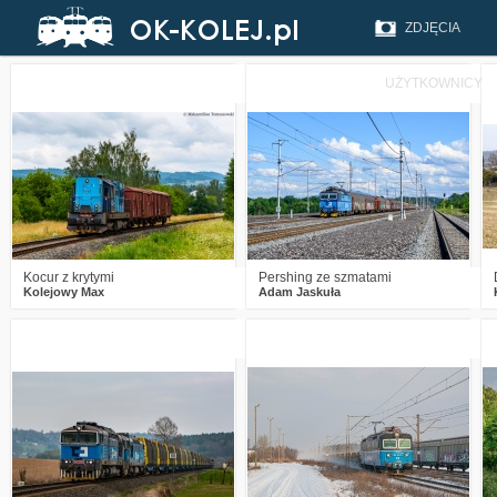
ZDJĘCIA
UŻYTKOWNICY
0
209
10
0
210
9
Kocur z krytymi
Pershing ze szmatami
Kolejowy Max
Adam Jaskuła
0
356
11
0
403
11