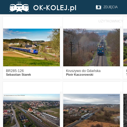
ZDJĘCIA
UŻYTKOWNICY
4
2266
33
0
1393
15
BR285-126
Kruszywo do Gdańska
Sebastian Starek
Piotr Kaczorowski
0
2225
9
1
2789
9