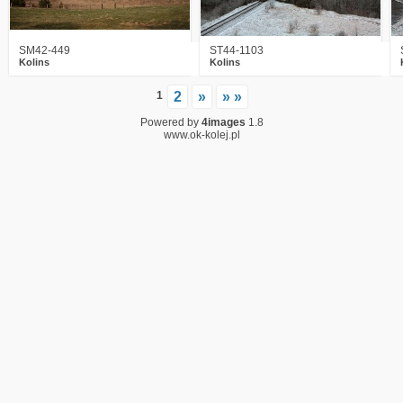
SM42-449
ST44-1103
Kolins
Kolins
1
2
»
» »
Powered by
4images
1.8
www.ok-kolej.pl