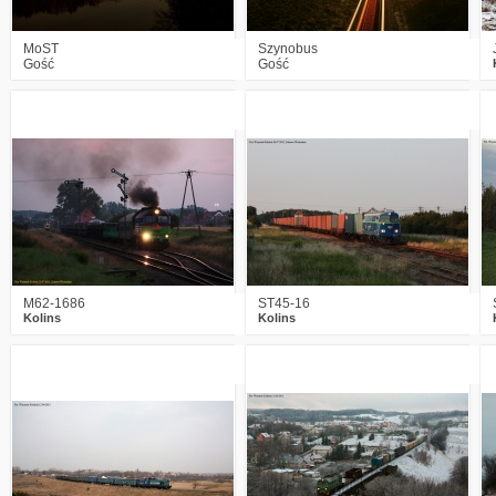
MoST
Szynobus
Gość
Gość
3
3112
3
0
1990
1
M62-1686
ST45-16
Kolins
Kolins
2
2207
1
6
2288
6