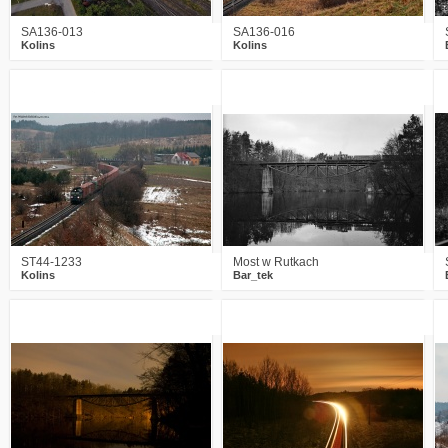
SA136-013
SA136-016
Kolins
Kolins
4
2192
5
2
2826
11
ST44-1233
Most w Rutkach
Kolins
Bar_tek
10
2530
10
12
3082
11