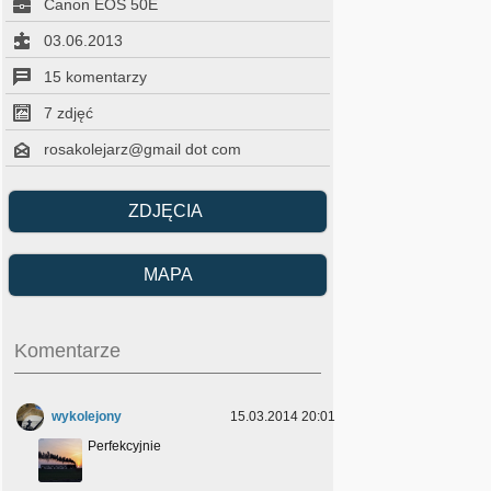
Canon EOS 50E
03.06.2013
15 komentarzy
7 zdjęć
rosakolejarz@gmail dot com
ZDJĘCIA
MAPA
Komentarze
wykolejony
15.03.2014 20:01
Perfekcyjnie