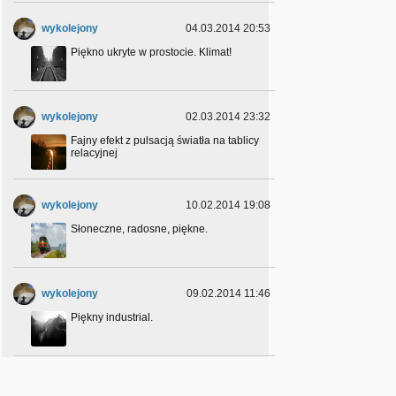
wykolejony
04.03.2014 20:53
Piękno ukryte w prostocie. Klimat!
wykolejony
02.03.2014 23:32
Fajny efekt z pulsacją światła na tablicy
relacyjnej
wykolejony
10.02.2014 19:08
Słoneczne, radosne, piękne.
wykolejony
09.02.2014 11:46
Piękny industrial.
wykolejony
26.01.2014 21:29