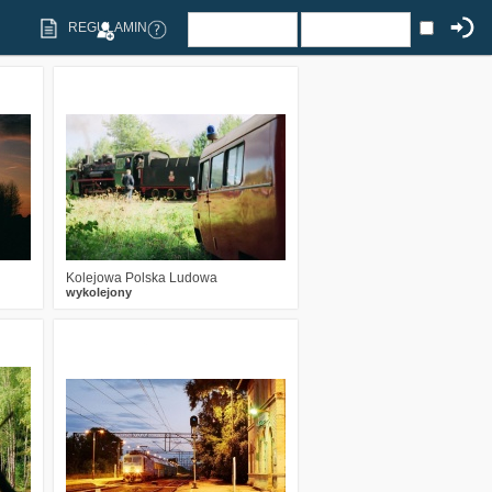
REGULAMIN
5
2345
6
Kolejowa Polska Ludowa
wykolejony
8
3309
9