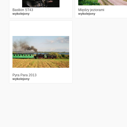
Bastion ST43
Między jeziorami
wykolejony
wykolejony
4
2544
6
Pyra Para 2013
wykolejony