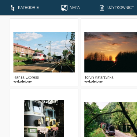
KATEGORIE
MAPA
UŻYTKOWNICY
0
2033
1
3
1990
4
Hansa Express
Toruń Katarzynka
wykolejony
wykolejony
5
3207
8
8
2708
9