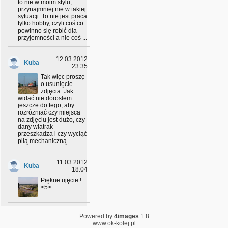
to nie w moim stylu,
przynajmniej nie w takiej
sytuacji. To nie jest praca
tylko hobby, czyli coś co
powinno się robić dla
przyjemności a nie coś ...
12.03.2012
Kuba
23:35
Tak więc proszę
o usunięcie
zdjęcia. Jak
widać nie dorosłem
jeszcze do tego, aby
rozróżniać czy miejsca
na zdjęciu jest dużo, czy
dany wiatrak
przeszkadza i czy wyciąć
piłą mechaniczną ...
11.03.2012
Kuba
18:04
Piękne ujęcie !
<5>
10.02.2012
Powered by
4images
1.8
Kuba
14:12
www.ok-kolej.pl