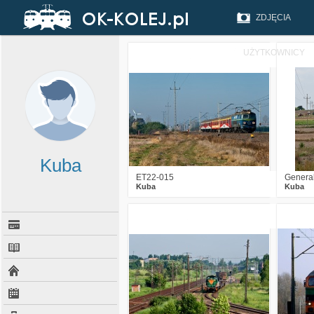
ZDJĘCIA
UŻYTKOWNICY
19
3031
5
Kuba
ET22-015
Genera
Kuba
Kuba
6
3227
7