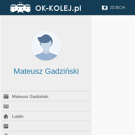
ZDJĘCIA
Mateusz Gadziński
Mateusz Gadziński
Lublin