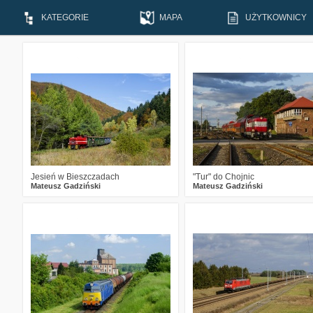
KATEGORIE
MAPA
UŻYTKOWNICY
2
2062
18
2
1718
21
Jesień w Bieszczadach
"Tur" do Chojnic
Mateusz Gadziński
Mateusz Gadziński
0
1440
20
0
1339
11