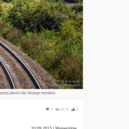
epszej jakości dla Twojego monitora.
2
2174
3
10.09.2013 | Wygwizdów