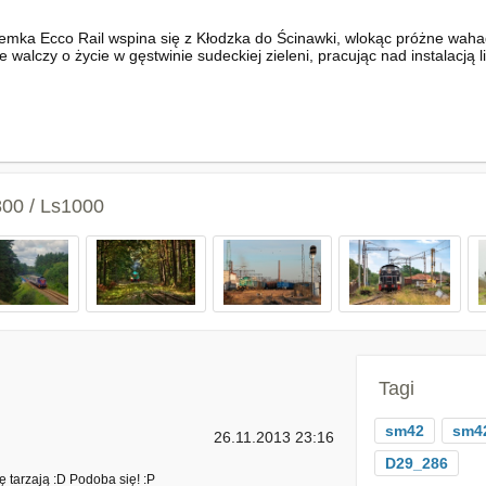
emka Ecco Rail wspina się z Kłodzka do Ścinawki, wlokąc próżne waha
 walczy o życie w gęstwinie sudeckiej zieleni, pracując nad instalacją 
800 / Ls1000
Tagi
sm42
sm4
26.11.2013 23:16
D29_286
 tarzają :D Podoba się! :P