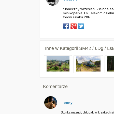
Słoneczny wrzesień. Zielona es
minikoparka TK Telekom dzielnie
torów szlaku 286.
Inne w Kategorii
SM42 / 6Dg / Ls
Komentarze
loony
Stonka mazuci, chłopaki w krzakach się