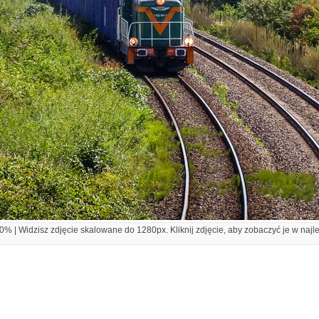
% | Widzisz zdjęcie skalowane do 1280px. Kliknij zdjęcie, aby zobaczyć je w najl