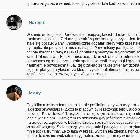
I poproszę jeszcze w niedalekiej przyszłości taki kadr z dwunastom
Norbert
W sumie dotknęliście Panowie interesującej kwestii dookreślania t
rarytasem, a co nie. Zielone „esemki” są doskonałym przykładem t
staje się poszukiwany i „nostalgicznie dodatni” kiedy tylko przestaj
dynamicznie proces ten może nastąpić. Powinniśmy pamiętać o ta
ochotę machnąć ręką na jakąś popularną maszynę. Wyobrażam sob
wśród fotografów gdy liczebność pogardzanych obecnie jednostek
sprawnych egzemplarzy – seria spełnia wszystkie wymogi legendarn
nadmiernie powszechna. Ba, idę o zakład że także znienawidzon
się pożądanym rarytasem, za którą przyszłe pokolenia entuzjastów
współczesne za nieszczęsnymi żółtymi czołami.
loony
Gdy kilka miesięcy temu mało się nie pośliniłem gdy zobaczyłem 
jakiegoś prywaciarza (25xx) to pracownicy leszczyńskiego Cargo pa
dziwnie. Teraz dorwać 'klasyczną' stonkę w tymże malowaniu, to ni
lat nie widziałem... Pamiętam za dzieciaka gdy jeździłem z dziadkie
na górce rozrządowej w Lesznie szlaban potrafił być opuszczony n
'zrzucali' wagony. Stałem przy tym szlabanie i patrzyłem. I pamięt
mnie robiła 'trumna'. Że to taka większa, wyrośnięta zielona stonka 
sumie do dziś nie widziałem oryginalnie zielonej trumny w ruchu...