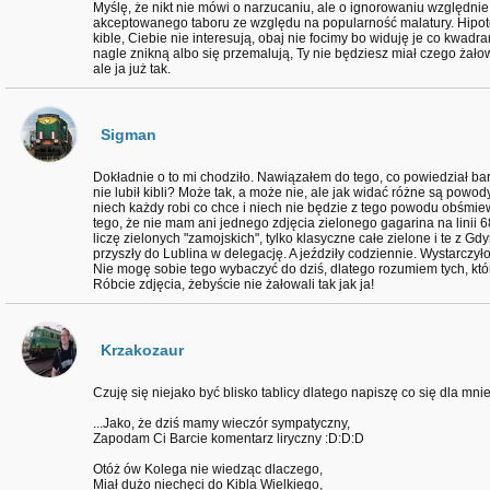
Myślę, że nikt nie mówi o narzucaniu, ale o ignorowaniu względnie
akceptowanego taboru ze względu na popularność malatury. Hipot
kible, Ciebie nie interesują, obaj nie focimy bo widuję je co kwadran
nagle znikną albo się przemalują, Ty nie będziesz miał czego żałow
ale ja już tak.
Sigman
Dokładnie o to mi chodziło. Nawiązałem do tego, co powiedział ba
nie lubił kibli? Może tak, a może nie, ale jak widać różne są powod
niech każdy robi co chce i niech nie będzie z tego powodu obśmiew
tego, że nie mam ani jednego zdjęcia zielonego gagarina na linii 6
liczę zielonych "zamojskich", tylko klasyczne całe zielone i te z Gdy
przyszły do Lublina w delegację. A jeździły codziennie. Wystarczył
Nie mogę sobie tego wybaczyć do dziś, dlatego rozumiem tych, któr
Róbcie zdjęcia, żebyście nie żałowali tak jak ja!
Krzakozaur
Czuję się niejako być blisko tablicy dlatego napiszę co się dla mnie l
...Jako, że dziś mamy wieczór sympatyczny,
Zapodam Ci Barcie komentarz liryczny :D:D:D
Otóż ów Kolega nie wiedząc dlaczego,
Miał dużo niechęci do Kibla Wielkiego,