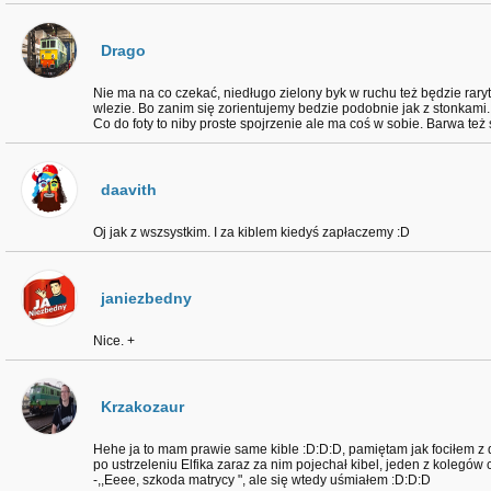
Drago
Nie ma na co czekać, niedługo zielony byk w ruchu też będzie raryt
wlezie. Bo zanim się zorientujemy bedzie podobnie jak z stonkami.
Co do foty to niby proste spojrzenie ale ma coś w sobie. Barwa też 
daavith
Oj jak z wszsystkim. I za kiblem kiedyś zapłaczemy :D
janiezbedny
Nice. +
Krzakozaur
Hehe ja to mam prawie same kible :D:D:D, pamiętam jak fociłem z
po ustrzeleniu Elfika zaraz za nim pojechał kibel, jeden z kolegów 
-,,Eeee, szkoda matrycy ", ale się wtedy uśmiałem :D:D:D