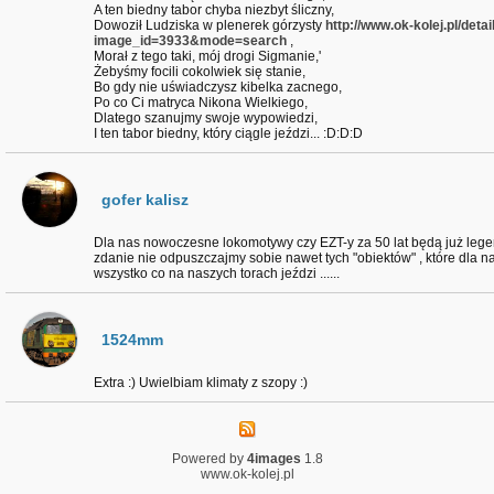
A ten biedny tabor chyba niezbyt śliczny,
Dowoził Ludziska w plenerek górzysty
http://www.ok-kolej.pl/deta
image_id=3933&mode=search
,
Morał z tego taki, mój drogi Sigmanie,'
Żebyśmy focili cokolwiek się stanie,
Bo gdy nie uświadczysz kibelka zacnego,
Po co Ci matryca Nikona Wielkiego,
Dlatego szanujmy swoje wypowiedzi,
I ten tabor biedny, który ciągle jeździ... :D:D:D
gofer kalisz
Dla nas nowoczesne lokomotywy czy EZT-y za 50 lat będą już le
zdanie nie odpuszczajmy sobie nawet tych "obiektów" , które dla na
wszystko co na naszych torach jeździ ......
1524mm
Extra :) Uwielbiam klimaty z szopy :)
Powered by
4images
1.8
www.ok-kolej.pl