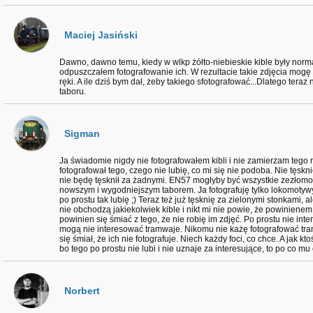
Maciej Jasiński
Dawno, dawno temu, kiedy w wlkp żółto-niebieskie kible były nor
odpuszczałem fotografowanie ich. W rezultacie takie zdjęcia mogę 
ręki. A ile dziś bym dał, żeby takiego sfotografować...Dlatego ter
taboru.
Sigman
Ja świadomie nigdy nie fotografowałem kibli i nie zamierzam tego r
fotografował tego, czego nie lubię, co mi się nie podoba. Nie tęskni
nie będę tęsknił za żadnymi. EN57 mogłyby być wszystkie zezłomo
nowszym i wygodniejszym taborem. Ja fotografuję tylko lokomotyw
po prostu tak lubię ;) Teraz też już tęsknię za zielonymi stonkami,
nie obchodzą jakiekolwiek kible i nikt mi nie powie, że powinienem j
powinien się śmiać z tego, że nie robię im zdjęć. Po prostu nie int
mogą nie interesować tramwaje. Nikomu nie każę fotografować tra
się śmiał, że ich nie fotografuje. Niech każdy foci, co chce. A jak kt
bo tego po prostu nie lubi i nie uznaje za interesujące, to po co m
Norbert