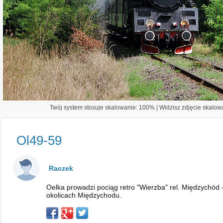
Twój system stosuje skalowanie: 100% | Widzisz zdjęcie skalowa
Ol49-59
Raczek
Oelka prowadzi pociąg retro "Wierzba" rel. Międzychód 
okolicach Międzychodu.