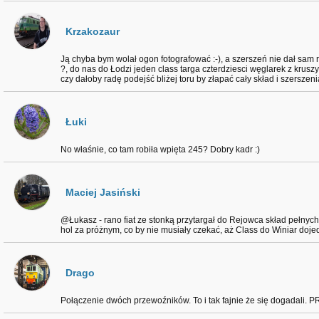
Krzakozaur
Ją chyba bym wolał ogon fotografować :-), a szerszeń nie dał sam
?, do nas do Łodzi jeden class targa czterdziesci węglarek z krusz
czy dałoby radę podejść bliżej toru by złapać cały skład i szerszeni
Łuki
No właśnie, co tam robiła wpięta 245? Dobry kadr :)
Maciej Jasiński
@Łukasz - rano fiat ze stonką przytargał do Rejowca skład pełnych
hol za próżnym, co by nie musiały czekać, aż Class do Winiar dojed
Drago
Połączenie dwóch przewoźników. To i tak fajnie że się dogadali. P