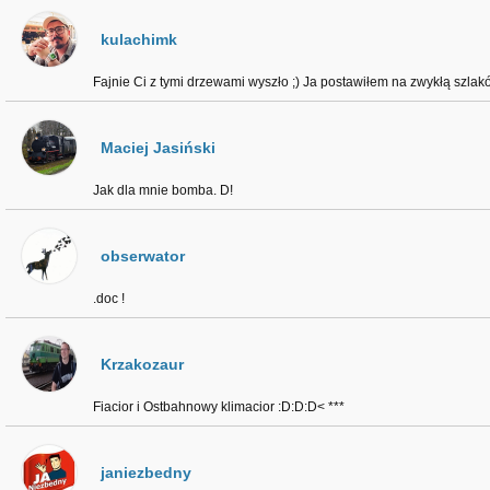
kulachimk
Fajnie Ci z tymi drzewami wyszło ;) Ja postawiłem na zwykłą szla
Maciej Jasiński
Jak dla mnie bomba. D!
obserwator
.doc !
Krzakozaur
Fiacior i Ostbahnowy klimacior :D:D:D< ***
janiezbedny