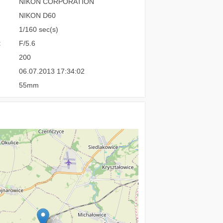
NIKON CORPORATION
NIKON D60
1/160 sec(s)
:
F/5.6
200
06.07.2013 17:34:02
55mm