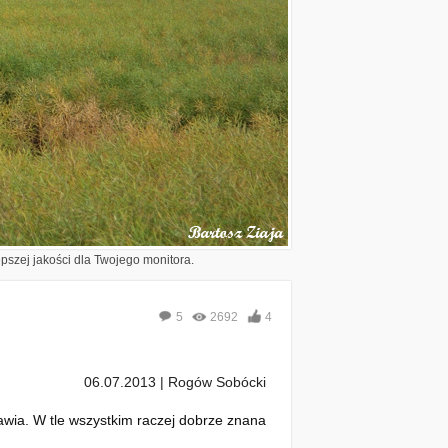
epszej jakości dla Twojego monitora.
5
2692
4
06.07.2013 | Rogów Sobócki
awia. W tle wszystkim raczej dobrze znana