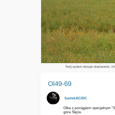
Twój system stosuje skalowanie: 100
Ol49-69
bartekAC/DC
Olka z pociągiem specjalnym "S
góra Ślęża.