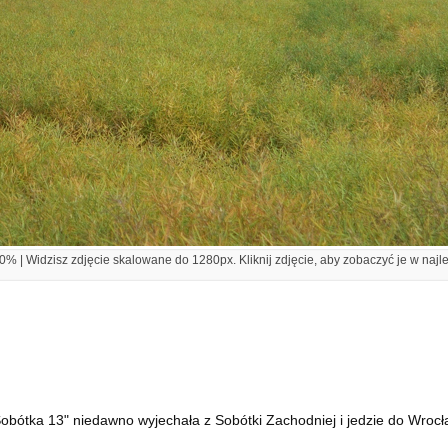
% | Widzisz zdjęcie skalowane do 1280px. Kliknij zdjęcie, aby zobaczyć je w najl
obótka 13" niedawno wyjechała z Sobótki Zachodniej i jedzie do Wrocł