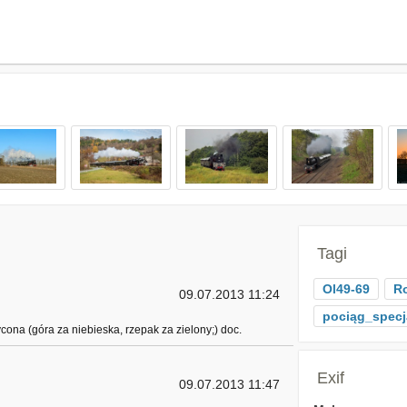
Tagi
Ol49-69
R
09.07.2013 11:24
pociąg_specj
cona (góra za niebieska, rzepak za zielony;) doc.
Exif
09.07.2013 11:47