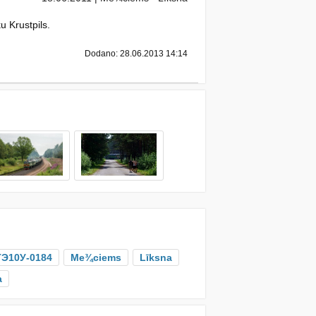
 Krustpils.
Dodano: 28.06.2013 14:14
ТЭ10У-0184
Me¾ciems
Līksna
a