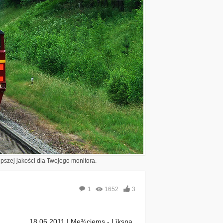
epszej jakości dla Twojego monitora.
1
1652
3
18.06.2011 | Me¾ciems - Līksna