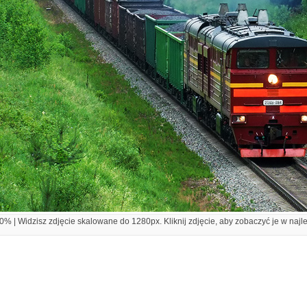
% | Widzisz zdjęcie skalowane do 1280px. Kliknij zdjęcie, aby zobaczyć je w najl