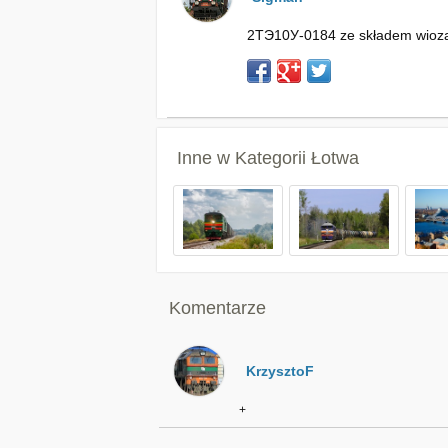
2ТЭ10У-0184 ze składem wiozący
Inne w Kategorii
Łotwa
Komentarze
KrzysztoF
+