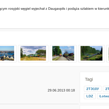
m rosyjski węgiel wyjechał z Daugavpils i podąża szlakiem w kierunku
Tagi
2ТЭ10У
2
29.06.2013 00:18
LDZ
Łotw