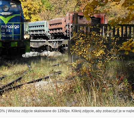
% | Widzisz zdjęcie skalowane do 1280px. Kliknij zdjęcie, aby zobaczyć je w najl