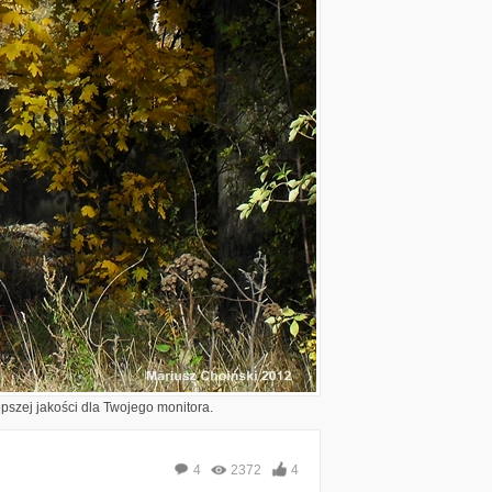
epszej jakości dla Twojego monitora.
4
2372
4