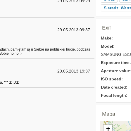
29.05.2013 09:29
Sieradz_Wart
Exif
29.05.2013 09:37
Make:
Model:
dach, pamiętam ją u Siebie na pobliskiej hucie, podczas
obie no no :)
SAMSUNG ES10
Exposure time:
Aperture value
29.05.2013 19:37
ISO speed:
a, *** :D:D:D
Date created:
Focal length:
Mapa
+