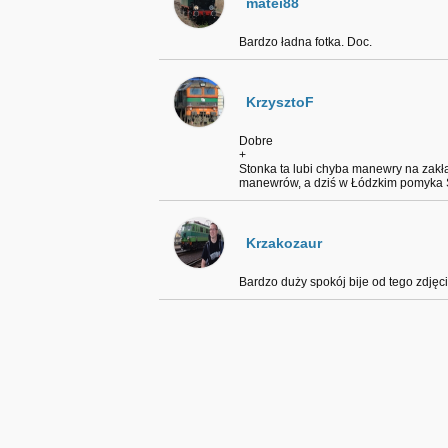
matei88
Bardzo ładna fotka. Doc.
KrzysztoF
Dobre
+
Stonka ta lubi chyba manewry na zakła
manewrów, a dziś w Łódzkim pomyka S
Krzakozaur
Bardzo duży spokój bije od tego zdjęci