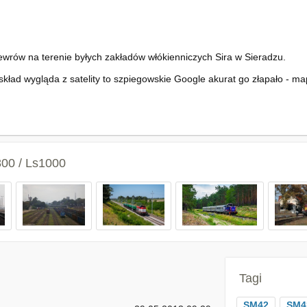
wrów na terenie byłych zakładów włókienniczych Sira w Sieradzu.
skład wygląda z satelity to szpiegowskie Google akurat go złapało - ma
800 / Ls1000
Tagi
SM42
SM4