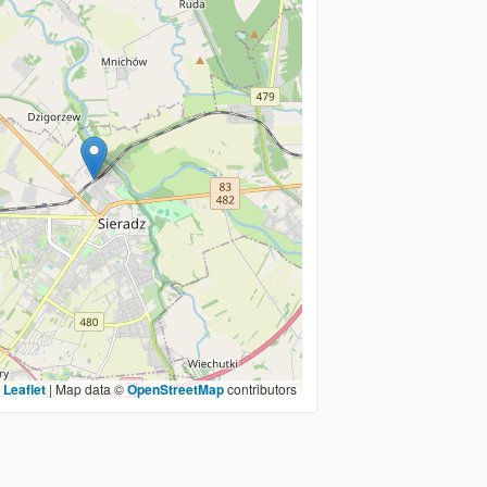
Leaflet
|
Map data ©
OpenStreetMap
contributors