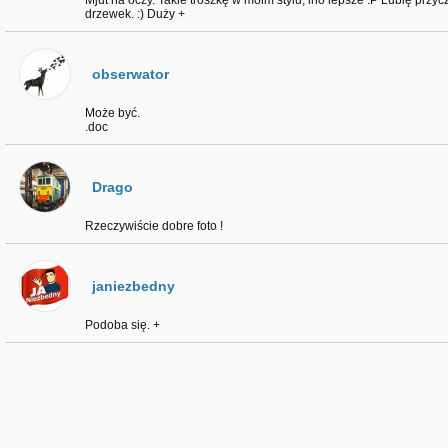
Mjut na oczy. Takie troszkę w moim stylu, ino lepsze :P Lubię przy
drzewek. :) Duży +
obserwator
Może być.
.doc
Drago
Rzeczywiście dobre foto !
janiezbedny
Podoba się. +