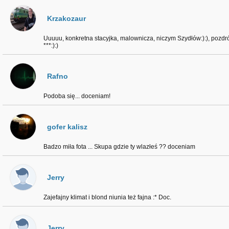
Krzakozaur
Uuuuu, konkretna stacyjka, malownicza, niczym Szydłów:):), pozdr
***:):)
Rafno
Podoba się... doceniam!
gofer kalisz
Badzo miła fota ... Skupa gdzie ty wlazłeś ?? doceniam
Jerry
Zajefajny klimat i blond niunia też fajna :* Doc.
Jerry