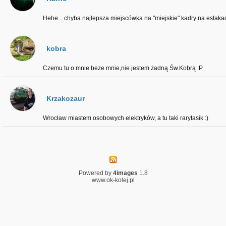
Hehe... chyba najlepsza miejscówka na "miejskie" kadry na estakad
kobra
Czemu tu o mnie beze mnie,nie jestem żadną Św.Kobrą :P
Krzakozaur
Wrocław miastem osobowych elektryków, a tu taki rarytasik :)
Powered by
4images
1.8
www.ok-kolej.pl