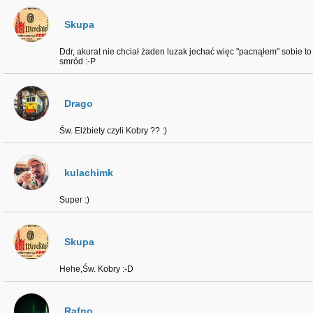
Skupa
Ddr, akurat nie chciał żaden luzak jechać więc "pacnąłem" sobie to c
smród :-P
Drago
Św. Elżbiety czyli Kobry ?? :)
kulachimk
Super :)
Skupa
Hehe,Św. Kobry :-D
Rafno