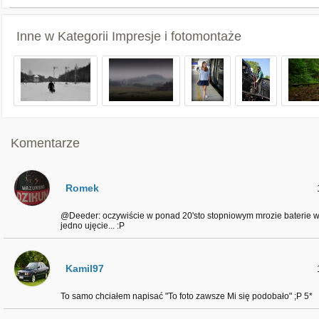
Inne w Kategorii
Impresje i fotomontaże
Komentarze
Romek
@Deeder: oczywiście w ponad 20'sto stopniowym mrozie baterie w
jedno ujęcie... :P
Kamil97
To samo chciałem napisać "To foto zawsze Mi się podobało" ;P 5*