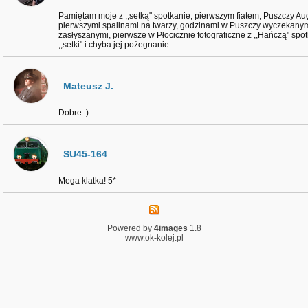
Pamiętam moje z ,,setką" spotkanie, pierwszym fiatem, Puszczy Au
pierwszymi spalinami na twarzy, godzinami w Puszczy wyczekanymi
zasłyszanymi, pierwsze w Płocicznie fotograficzne z ,,Hańczą" spo
,,setki" i chyba jej pożegnanie...
Mateusz J.
Dobre :)
SU45-164
Mega klatka! 5*
Powered by
4images
1.8
www.ok-kolej.pl