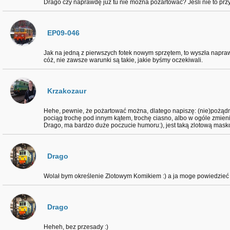
Drago czy naprawdę już tu nie można pożartować? Jeśli nie to przy
EP09-046
Jak na jedną z pierwszych fotek nowym sprzętem, to wyszła napraw
cóż, nie zawsze warunki są takie, jakie byśmy oczekiwali.
Krzakozaur
Hehe, pewnie, że pożartować można, dlatego napiszę: (nie)pożąd
pociąg trochę pod innym kątem, trochę ciasno, albo w ogóle zmienił
Drago, ma bardzo duże poczucie humoru:), jest taką zlotową masko
Drago
Wolał bym określenie Zlotowym Komikiem :) a ja moge powiedzieć
Drago
Heheh, bez przesady :)