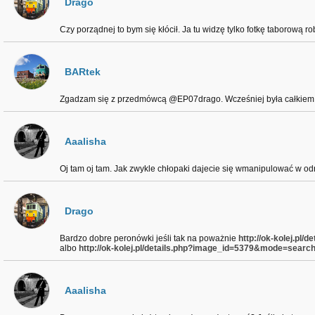
Drago
Czy porządnej to bym się kłócił. Ja tu widzę tylko fotkę taborową r
BARtek
Zgadzam się z przedmówcą @EP07drago. Wcześniej była całkiem
Aaalisha
Oj tam oj tam. Jak zwykle chłopaki dajecie się wmanipulować w odrob
Drago
Bardzo dobre peronówki jeśli tak na poważnie
http://ok-kolej.pl/
albo
http://ok-kolej.pl/details.php?image_id=5379&mode=searc
Aaalisha