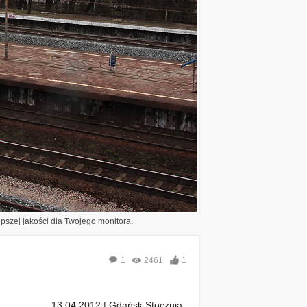
epszej jakości dla Twojego monitora.
1
2461
1
13.04.2012 | Gdańsk Stocznia