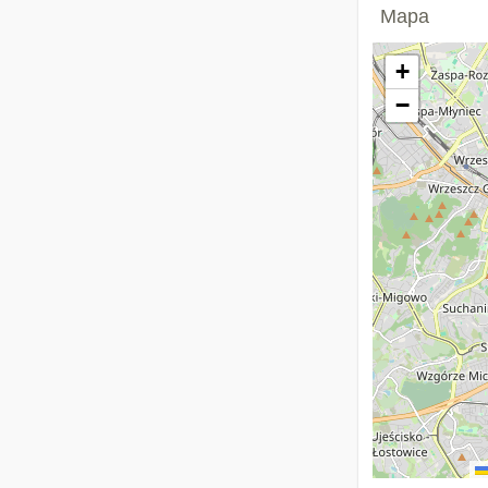
Mapa
+
−