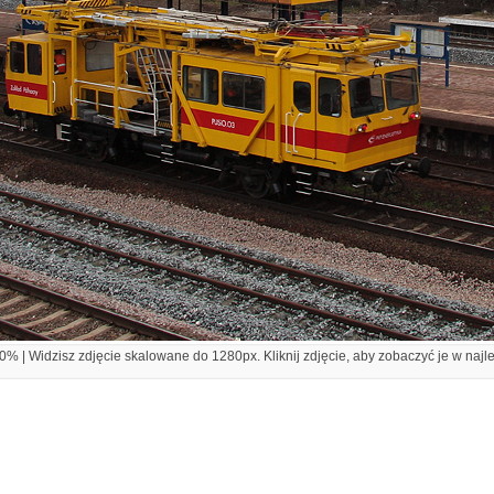
% | Widzisz zdjęcie skalowane do 1280px. Kliknij zdjęcie, aby zobaczyć je w najl