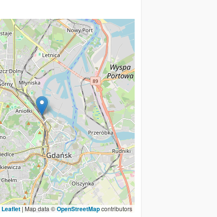
Leaflet
|
Map data ©
OpenStreetMap
contributors