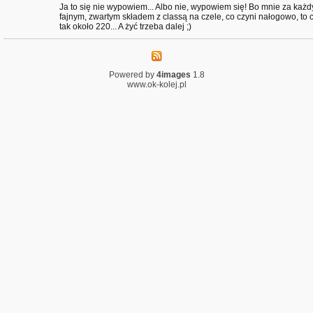
Ja to się nie wypowiem... Albo nie, wypowiem się! Bo mnie za każdy
fajnym, zwartym składem z classą na czele, co czyni nałogowo, to 
tak około 220... A żyć trzeba dalej ;)
Powered by
4images
1.8
www.ok-kolej.pl