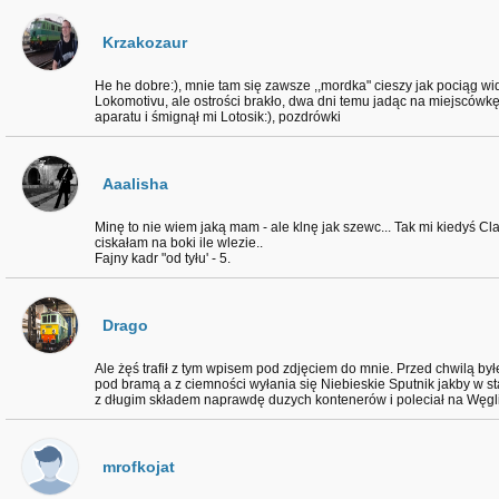
Krzakozaur
He he dobre:), mnie tam się zawsze ,,mordka" cieszy jak pociąg wi
Lokomotivu, ale ostrości brakło, dwa dni temu jadąc na miejsców
aparatu i śmignął mi Lotosik:), pozdrówki
Aaalisha
Minę to nie wiem jaką mam - ale klnę jak szewc... Tak mi kiedyś Clas
ciskałam na boki ile wlezie..
Fajny kadr "od tyłu' - 5.
Drago
Ale żęś trafił z tym wpisem pod zdjęciem do mnie. Przed chwilą b
pod bramą a z ciemności wyłania się Niebieskie Sputnik jakby w 
z długim składem naprawdę duzych kontenerów i poleciał na Węgli
mrofkojat