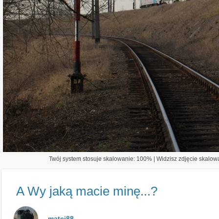
Twój system stosuje skalowanie: 100% | Widzisz zdjęcie skalowa
A Wy jaką macie minę...?
matei88