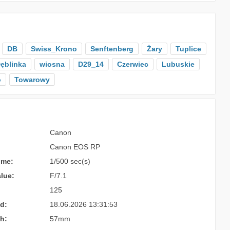
DB
Swiss_Krono
Senftenberg
Żary
Tuplice
ęblinka
wiosna
D29_14
Czerwiec
Lubuskie
o
Towarowy
Canon
Canon EOS RP
ime:
1/500 sec(s)
lue:
F/7.1
125
d:
18.06.2026 13:31:53
h:
57mm