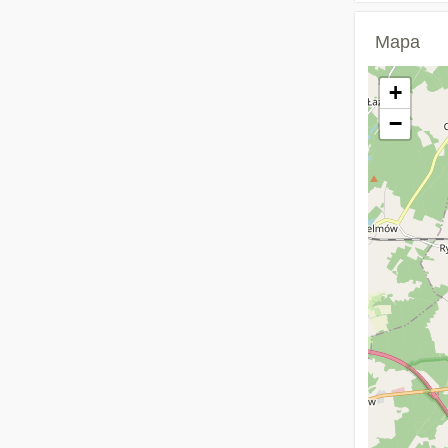
Mapa
+
−