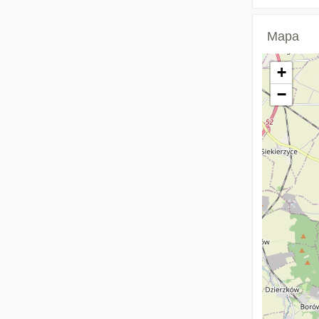
Mapa
+
−