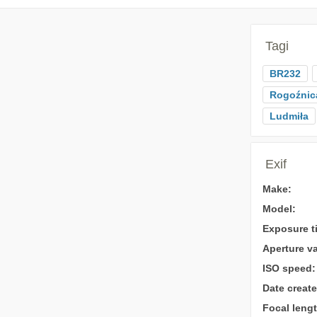
Tagi
BR232
Rogoźnic
Ludmiła
Exif
Make:
Model:
Exposure t
Aperture va
ISO speed:
Date create
Focal lengt