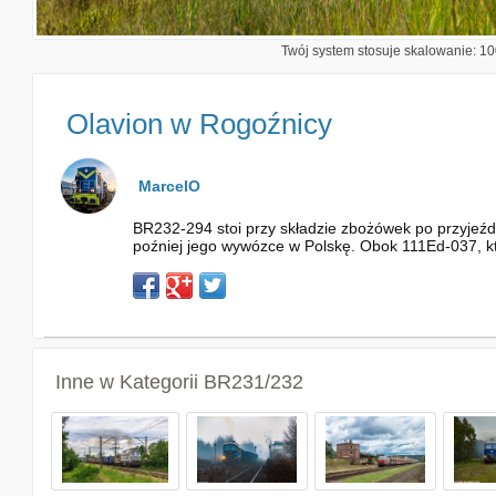
Twój system stosuje skalowanie: 100
Olavion w Rogoźnicy
MarcelO
BR232-294 stoi przy składzie zbożówek po przyjeźdz
poźniej jego wywózce w Polskę. Obok 111Ed-037, kt
Inne w Kategorii
BR231/232