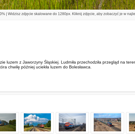
% | Widzisz zdjęcie skalowane do 1280px. Kliknij zdjęcie, aby zobaczyć je w najl
ie luzem z Jaworzyny Śląskiej. Ludmiła przechodziła przegląd na tere
óra chwilę później uciekła luzem do Bolesławca.