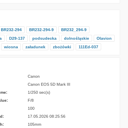
BR232-294
BR232-294-9
BR232_294-9
a
D29-137
podsudecka
dolnośląskie
Olavion
wiosna
załadunek
zbożówki
111Ed-037
Canon
Canon EOS 5D Mark III
ime:
1/250 sec(s)
lue:
F/8
100
d:
17.05.2026 08:25:56
h:
105mm