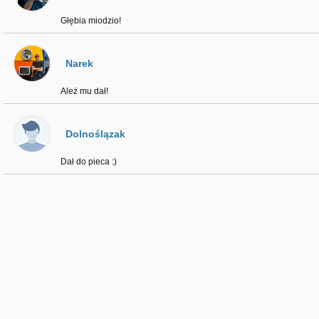
Głębia miodzio!
Narek
Ależ mu dał!
Dolnoślązak
Dał do pieca :)