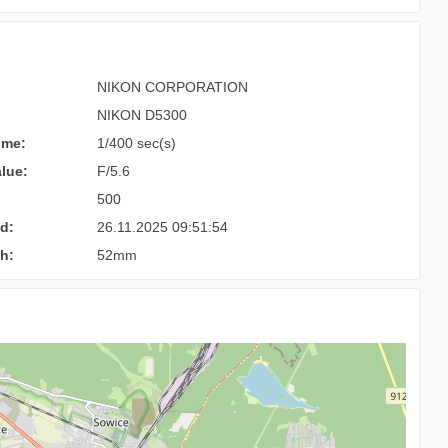
NIKON CORPORATION
NIKON D5300
ime:
1/400 sec(s)
lue:
F/5.6
500
d:
26.11.2025 09:51:54
h:
52mm