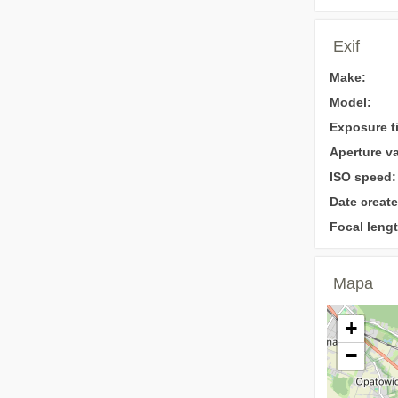
Exif
Make:
Model:
Exposure t
Aperture va
ISO speed:
Date create
Focal lengt
Mapa
+
−