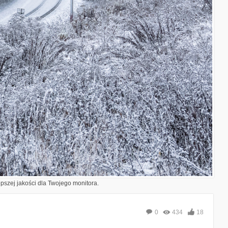
epszej jakości dla Twojego monitora.
0
434
18